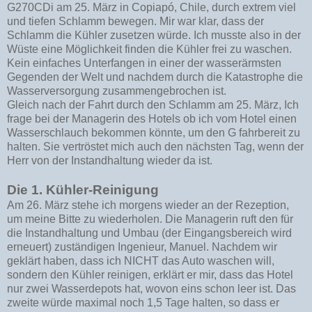
G270CDi am 25. März in Copiapó, Chile, durch extrem viel
und tiefen Schlamm bewegen. Mir war klar, dass der
Schlamm die Kühler zusetzen würde. Ich musste also in der
Wüste eine Möglichkeit finden die Kühler frei zu waschen.
Kein einfaches Unterfangen in einer der wasserärmsten
Gegenden der Welt und nachdem durch die Katastrophe die
Wasserversorgung zusammengebrochen ist.
Gleich nach der Fahrt durch den Schlamm am 25. März, Ich
frage bei der Managerin des Hotels ob ich vom Hotel einen
Wasserschlauch bekommen könnte, um den G fahrbereit zu
halten. Sie vertröstet mich auch den nächsten Tag, wenn der
Herr von der Instandhaltung wieder da ist.
Die 1. Kühler-Reinigung
Am 26. März stehe ich morgens wieder an der Rezeption,
um meine Bitte zu wiederholen. Die Managerin ruft den für
die Instandhaltung und Umbau (der Eingangsbereich wird
erneuert) zuständigen Ingenieur, Manuel. Nachdem wir
geklärt haben, dass ich NICHT das Auto waschen will,
sondern den Kühler reinigen, erklärt er mir, dass das Hotel
nur zwei Wasserdepots hat, wovon eins schon leer ist. Das
zweite würde maximal noch 1,5 Tage halten, so dass er