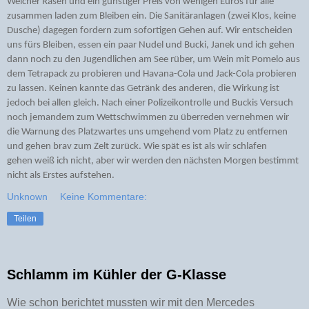
Weicher Rasen und ein günstiger Preis von wenigen Euros für alle
zusammen laden zum Bleiben ein. Die Sanitäranlagen (zwei Klos, keine
Dusche) dagegen fordern zum sofortigen Gehen auf. Wir entscheiden
uns fürs Bleiben, essen ein paar Nudel und Bucki, Janek und ich gehen
dann noch zu den Jugendlichen am See rüber, um Wein mit Pomelo aus
dem Tetrapack zu probieren und Havana-Cola und Jack-Cola probieren
zu lassen. Keinen kannte das Getränk des anderen, die Wirkung ist
jedoch bei allen gleich. Nach einer Polizeikontrolle und Buckis Versuch
noch jemandem zum Wettschwimmen zu überreden vernehmen wir
die Warnung des Platzwartes uns umgehend vom Platz zu entfernen
und gehen brav zum Zelt zurück. Wie spät es ist als wir schlafen
gehen
weiß
ich nicht, aber wir werden den nächsten Morgen bestimmt
nicht als Erstes aufstehen.
Unknown
Keine Kommentare:
Teilen
Schlamm im Kühler der G-Klasse
Wie schon berichtet mussten wir mit den Mercedes