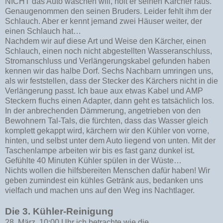
NICHT das Auto waschen will, holt er seinen Kärcher raus.
Genaugenommen den seinen Bruders. Leider fehlt ihm der
Schlauch. Aber er kennt jemand zwei Häuser weiter, der
einen Schlauch hat…
Nachdem wir auf diese Art und Weise den Kärcher, einen
Schlauch, einen noch nicht abgestellten Wasseranschluss,
Stromanschluss und Verlängerungskabel gefunden haben
kennen wir das halbe Dorf. Sechs Nachbarn umringen uns,
als wir feststellen, dass der Stecker des Kärchers nicht in die
Verlängerung passt. Ich baue aux etwas Kabel und AMP
Steckern fluchs einen Adapter, dann geht es tatsächlich los.
In der anbrechenden Dämmerung, angetrieben von den
Bewohnern Tal-Tals, die fürchten, dass das Wasser gleich
komplett gekappt wird, kärchern wir den Kühler von vorne,
hinten, und selbst unter dem Auto liegend von unten. Mit der
Taschenlampe arbeiten wir bis es fast ganz dunkel ist.
Gefühlte 40 Minuten Kühler spülen in der Wüste…
Nichts wollen die hilfsbereiten Menschen dafür haben! Wir
geben zumindest ein kühles Getränk aus, bedanken uns
vielfach und machen uns auf den Weg ins Nachtlager.
Die 3. Kühler-Reinigung
28. März, 10:00 Uhr ich betrachte wie die