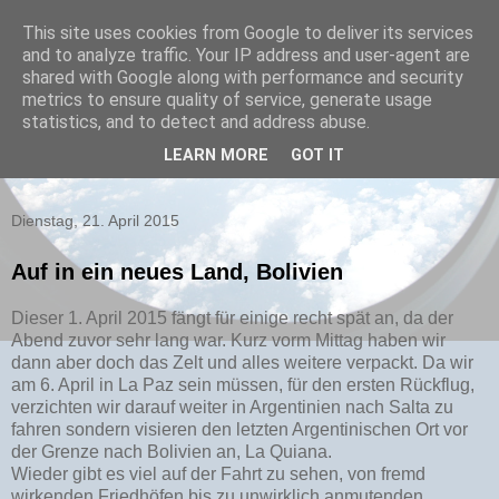
This site uses cookies from Google to deliver its services
and to analyze traffic. Your IP address and user-agent are
3 Monate Südamerika
shared with Google along with performance and security
metrics to ensure quality of service, generate usage
Mit dem Geländewagen durch Argentinien, Chile, Bolivien
statistics, and to detect and address abuse.
und Peru. Von Februar bis April 2015. Im Mercedes
LEARN MORE
GOT IT
G270CDi: Sven Klegräfe und Matthias Buck.
Dienstag, 21. April 2015
Auf in ein neues Land, Bolivien
Dieser 1. April 2015 fängt für einige recht spät an, da der
Abend zuvor sehr lang war. Kurz vorm Mittag haben wir
dann aber doch das Zelt und alles weitere verpackt. Da wir
am 6. April in La Paz sein müssen, für den ersten Rückflug,
verzichten wir darauf weiter in Argentinien nach Salta zu
fahren sondern visieren den letzten Argentinischen Ort vor
der Grenze nach Bolivien an, La Quiana.
Wieder gibt es viel auf der Fahrt zu sehen, von fremd
wirkenden Friedhöfen bis zu unwirklich anmutenden